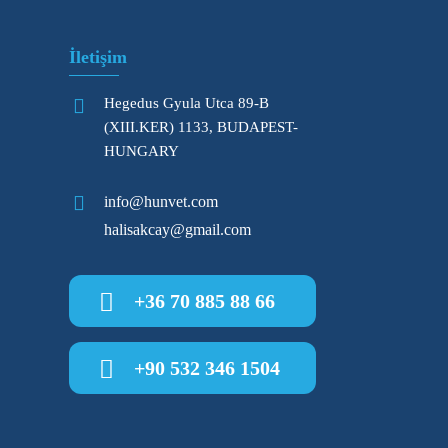
İletişim
Hegedus Gyula Utca 89-B
(XIII.KER) 1133, BUDAPEST-
HUNGARY
info@hunvet.com
halisakcay@gmail.com
+36 70 885 88 66
+90 532 346 1504