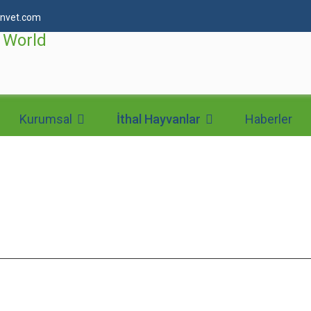
nvet.com
Kurumsal
İthal Hayvanlar
Haberler