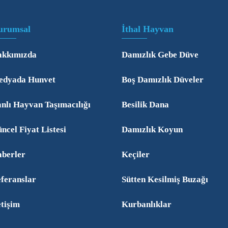
urumsal
İthal Hayvan
kkımızda
Damızlık Gebe Düve
dyada Hunvet
Boş Damızlık Düveler
nlı Hayvan Taşımacılığı
Besilik Dana
ncel Fiyat Listesi
Damızlık Koyun
berler
Keçiler
feranslar
Sütten Kesilmiş Buzağı
etişim
Kurbanlıklar