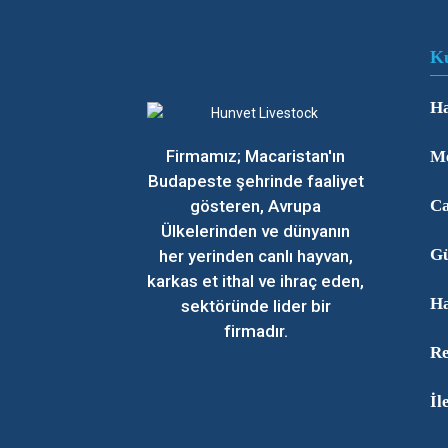
K
Ha
Firmamız; Macaristan'ın
Me
Budapeste şehrinde faaliyet
gösteren, Avrupa
Ca
Ülkelerinden ve dünyanın
Gü
her yerinden canlı hayvan,
karkas et ithal ve ihraç eden,
Ha
sektöründe lider bir
firmadır.
Re
İl