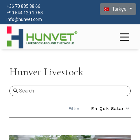
Dilinizi seçin
+
36 70 885 88 66
Türkçe
+90 544 120 19 68
info@hunvet.com
Hunvet Livestock
Filter:
Detaylar