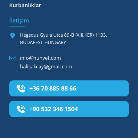
Kurbanlıklar
İletişim
Hegedus Gyula Utca 89-B (XIII.KER) 1133,
BUDAPEST-HUNGARY
info@hunvet.com
halisakcay@gmail.com
+36 70 885 88 66
+90 532 346 1504