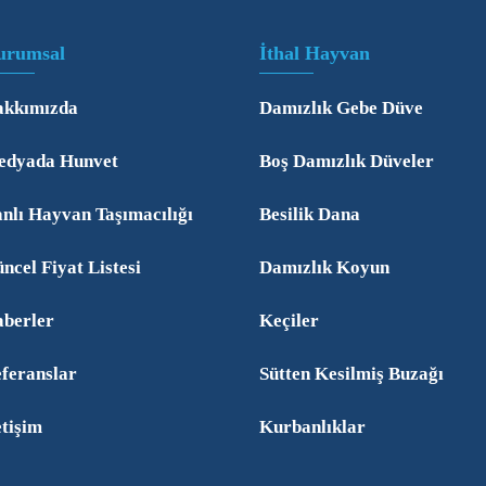
urumsal
İthal Hayvan
kkımızda
Damızlık Gebe Düve
dyada Hunvet
Boş Damızlık Düveler
nlı Hayvan Taşımacılığı
Besilik Dana
ncel Fiyat Listesi
Damızlık Koyun
berler
Keçiler
feranslar
Sütten Kesilmiş Buzağı
etişim
Kurbanlıklar