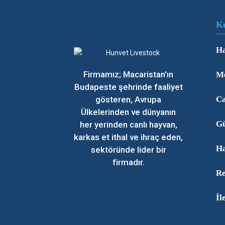
K
Ha
Firmamız; Macaristan'ın
Me
Budapeste şehrinde faaliyet
gösteren, Avrupa
Ca
Ülkelerinden ve dünyanın
Gü
her yerinden canlı hayvan,
karkas et ithal ve ihraç eden,
Ha
sektöründe lider bir
firmadır.
Re
İl