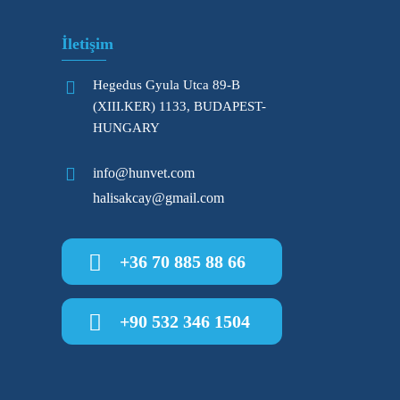
İletişim
Hegedus Gyula Utca 89-B
(XIII.KER) 1133, BUDAPEST-
HUNGARY
info@hunvet.com
halisakcay@gmail.com
+36 70 885 88 66
+90 532 346 1504